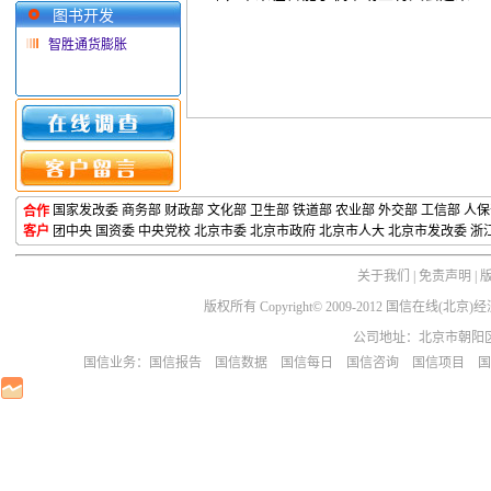
图书开发
智胜通货膨胀
国家发改委
商务部
财政部
文化部
卫生部
铁道部
农业部 外交部 工信部 人
合作
客户
团中央
国资委
中央党校
北京市委
北京市政府
北京市人大
北京市发改委
浙
关于我们
|
免责声明
|
版权所有 Copyright© 2009-2012 国信在线(
公司地址：北京市朝阳区芳园
国信业务：
国信报告
国信数据
国信每日
国信咨询
国信项目
国