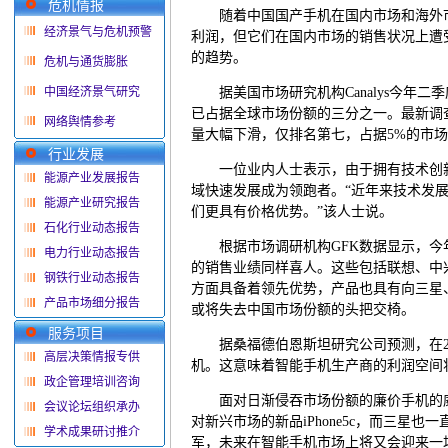
危机情报
随着中国国产手机在国内市场和海外市
经济景气与危机预警
利润，但它们在国内市场的销售状况上遭
的趋势。
危机与通货膨胀
中国经济景气研究
据美国市场研究机构Canalys今年二
已占据全球市场份额的三分之一。最新调
网络舆情参考
量大幅下滑，仅排名第七，占据5%的市
行业发展
一位业内人士表示，由于拥有技术创新
能源产业发展报告
域快速发展成为领跑者。“近年来技术发
能源产业研究报告
们更具有价格优势。”该人士说。
石化行业动态报告
根据市场调研机构GFK数据显示，今年
电力行业动态报告
的销售业绩同样喜人。这些包括联想、中
钢铁行业动态报告
方面具备着领先优势，产品也具有向三星
产品市场细分报告
或将失去中国市场份额的头把交椅。
服务项目
据桑福德伯恩斯坦研究公司预测，在20
高层决策情报专供
机。这意味着智能手机生产商的利润空间
政企管理培训咨询
面对日渐侵吞市场份额的廉价手机的威
会议论坛组织承办
对新兴市场的新品iPhone5c，而三星
学术成果研讨推介
军，未来在智能手机市场上将又会迎来一